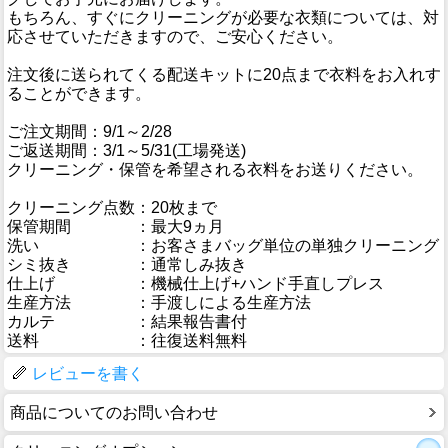
もちろん、すぐにクリーニングが必要な衣類については、対
応させていただきますので、ご安心ください。
注文後に送られてくる配送キットに20点まで衣料をお入れす
ることができます。
ご注文期間：9/1～2/28
ご返送期間：3/1～5/31(工場発送)
クリーニング・保管を希望される衣料をお送りください。
クリーニング点数
：20枚まで
保管期間
：最大9ヵ月
洗い
：お客さまバッグ単位の単独クリーニング
シミ抜き
：通常しみ抜き
仕上げ
：機械仕上げ+ハンド手直しプレス
生産方法
：手渡しによる生産方法
カルテ
：結果報告書付
送料
：往復送料無料
レビューを書く
商品についてのお問い合わせ